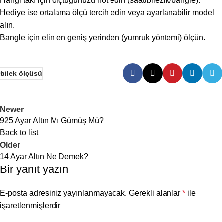
Hangi takı için ölçtüğünüzü not edin (saat/bilezik/bangle).
Hediye ise ortalama ölçü tercih edin veya ayarlanabilir model
alın.
Bangle için elin en geniş yerinden (yumruk yöntemi) ölçün.
bilek ölçüsü
Newer
925 Ayar Altın Mı Gümüş Mü?
Back to list
Older
14 Ayar Altın Ne Demek?
Bir yanıt yazın
E-posta adresiniz yayınlanmayacak.
Gerekli alanlar
*
ile
işaretlenmişlerdir