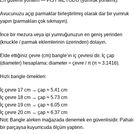
En güvenli yöntem — FIST METODU (yumruk yöntemi):
Avucunuzu açıp parmaklar birleştirilmiş olarak dar bir yumruk
yapın (parmakları çok sıkmayın).
İnce bir mezura veya ipi yumruğunuzun en geniş yerinden
(knuckle / parmak eklemlerinin üzerinden) dolayın.
Elde ettiğiniz çevre (cm) bangle’ın iç çevresi dir. İç çap
(diameter) hesaplama: diameter = çevre / π (π ≈ 3.1416).
Hızlı bangle örnekleri:
İç çevre 17 cm → çap ≈ 5.41 cm
İç çevre 18 cm → çap ≈ 5.73 cm
İç çevre 19 cm → çap ≈ 6.05 cm
İç çevre 20 cm → çap ≈ 6.37 cm
Not: Bangle alırken mağazada denemek en güvenlisidir. Pahalı
bir parçaysa kuyumcuda ölçüm yaptırın.